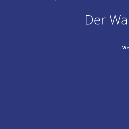
Der War
We 